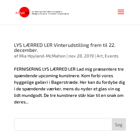
LYS LÆRRED LER Vinterudstilling frem til 22.
december.
af
Mia Høyland-McMahon
|
nov 28, 2019
|
Art
,
Events
FERNISERING LYS LÆRRED LER Lad mig præsentere tre
spændende upcoming kunstnere. Kom forbi vores
hyggelige galleri i Bagerstræde. Her kan du fordybe dig
i de spændende værker, mens du nyder et glas vin og
lidt mundgodt. De tre kunstnere står klar til en snak om
deres...